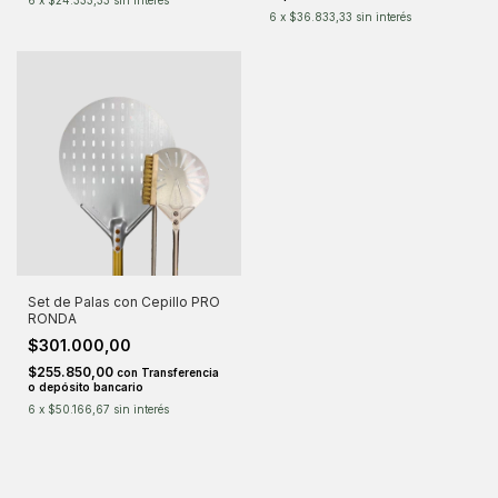
6
x
$24.333,33
sin interés
6
x
$36.833,33
sin interés
Set de Palas con Cepillo PRO
RONDA
$301.000,00
$255.850,00
con
Transferencia
o depósito bancario
6
x
$50.166,67
sin interés